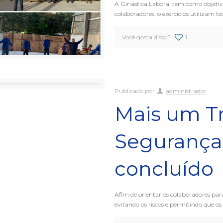
A Ginástica Laboral tem como objetivo
colaboradores, o exercícios utilizam t
Você gosta disso?
1
Publicado por
administrador
Mais um T
Segurança
concluído
Afim de orientar os colaboradores par
evitando os riscos e permitindo que o