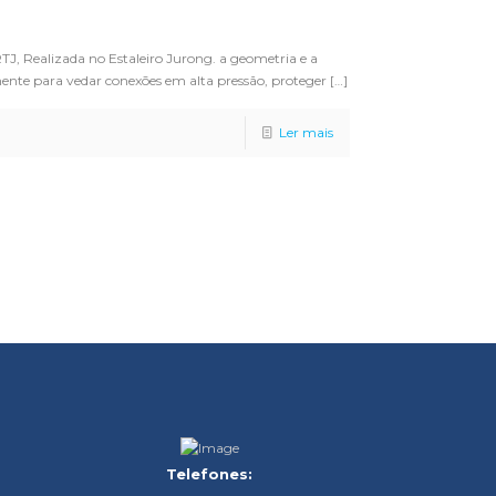
J, Realizada no Estaleiro Jurong. a geometria e a
nte para vedar conexões em alta pressão, proteger
[…]
Ler mais
Telefones: