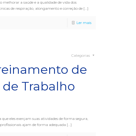
 melhorar a saúde e a qualidade de vida dos
écnicas de respiração, alongamento e correção de
[…]
Ler mais
Categorias
reinamento de
 de Trabalho
a que eles exerçam suas atividades de forma segura,
s profissionais ajam de forma adequada
[…]