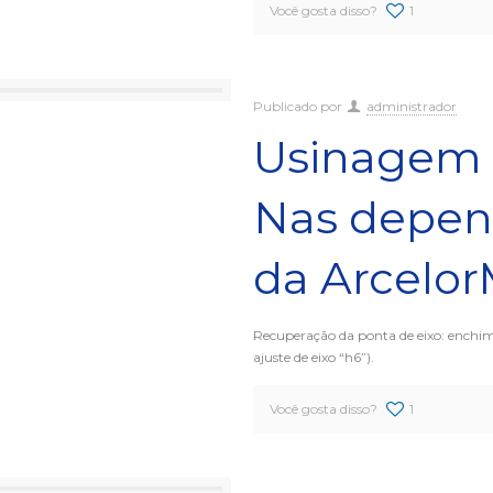
Você gosta disso?
1
Publicado por
administrador
Usinagem 
Nas depen
da ArcelorM
Recuperação da ponta de eixo: enchi
ajuste de eixo “h6”).
Você gosta disso?
1