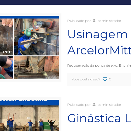
Publicado por
administrador
Usinagem 
ArcelorMitt
Recuperação da ponta de eixo: Enchimen
Você gosta disso?
0
Publicado por
administrador
Ginástica 