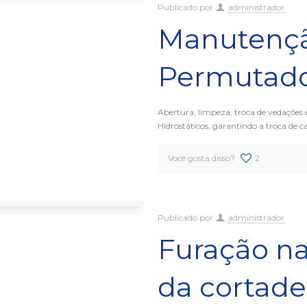
Publicado por
administrador
Manutençã
Permutado
Abertura, limpeza, troca de vedações 
Hidrostáticos, garantindo a troca de ca
Você gosta disso?
2
Publicado por
administrador
Furação na
da cortadei