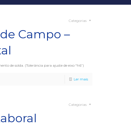
Categorias
de Campo –
al
to de solda. (Tolerância para ajuste de eixo “h6”)
Ler mais
Categorias
Laboral