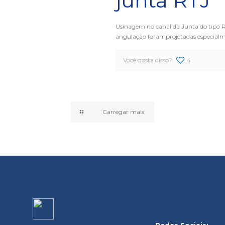
junta RTJ
Usinagem no canal da Junta do tipo RT
angulação foramprojetadas especialme
Você gosta disso?
4
Carregar mais